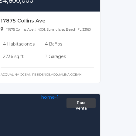
$4,600,000
17875 Collins Ave
17875 Collins Ave # 4001, Sunny Isles Beach FL 33160
4 Habitaciones
4 Baños
2736 sq ft
? Garages
ACQUALINA OCEAN RESIDENCE,ACQUALINA OCEAN
Para
Venta