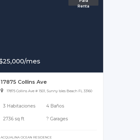
Para
Renta
$25,000/mes
17875 Collins Ave
17875 Collins Ave # 1501, Sunny Isles Beach FL 33160
3 Habitaciones
4 Baños
2736 sq ft
? Garages
ACQUALINA OCEAN RESIDENCE