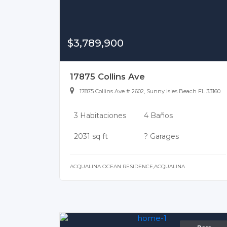
$3,789,900
17875 Collins Ave
17875 Collins Ave # 2602, Sunny Isles Beach FL 33160
3 Habitaciones
4 Baños
2031 sq ft
? Garages
ACQUALINA OCEAN RESIDENCE,ACQUALINA