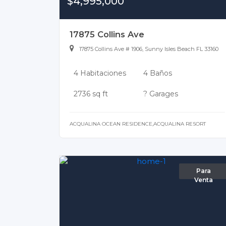
$4,995,000
17875 Collins Ave
17875 Collins Ave # 1906, Sunny Isles Beach FL 33160
4 Habitaciones
4 Baños
2736 sq ft
? Garages
ACQUALINA OCEAN RESIDENCE,ACQUALINA RESORT
Para
Venta