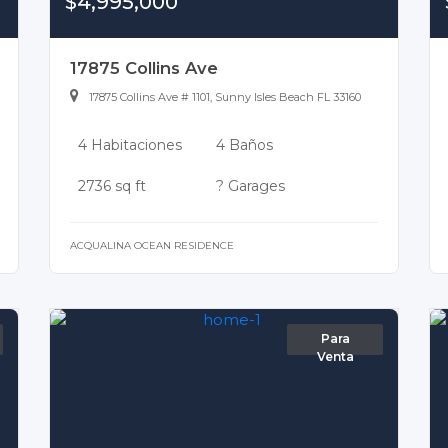
$4,995,000
17875 Collins Ave
17875 Collins Ave # 1101, Sunny Isles Beach FL 33160
4 Habitaciones
4 Baños
2736 sq ft
? Garages
ACQUALINA OCEAN RESIDENCE
Para
Venta