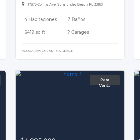
17875 Collins Ave, Sunny Isles Beach FL 33160
4 Habitaciones
7 Baños
6419 sq ft
? Garages
ACQUALINA OCEAN RESIDENCE
Para
Venta