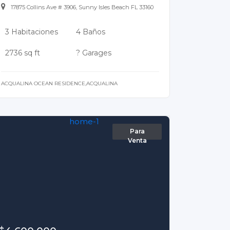
17875 Collins Ave # 3906, Sunny Isles Beach FL 33160
3 Habitaciones
4 Baños
2736 sq ft
? Garages
ACQUALINA OCEAN RESIDENCE,ACQUALINA
Para
Venta