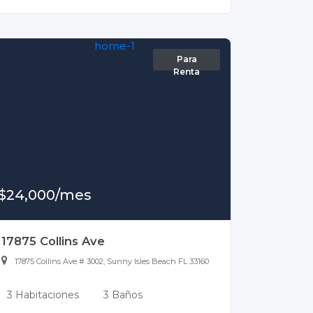
Para
Renta
$24,000/mes
17875 Collins Ave
17875 Collins Ave # 3002, Sunny Isles Beach FL 33160
3 Habitaciones
3 Baños