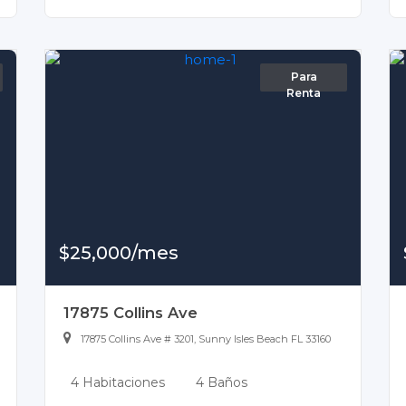
Para
Renta
$25,000/mes
17875 Collins Ave
17875 Collins Ave # 3201, Sunny Isles Beach FL 33160
4 Habitaciones
4 Baños