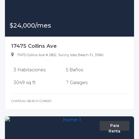
$24,000/mes
17475 Collins Ave
17475 Collins Ave # 2802, Sunny Isles Beach FL 33160
3 Habitaciones
5 Baños
3049 sq ft
? Garages
CHATEAU BEACH CONDO
Para
Renta