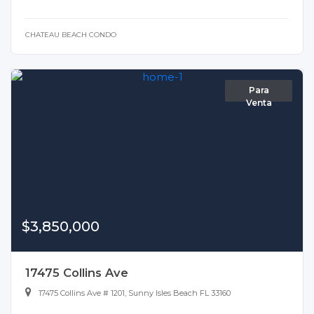
CHATEAU BEACH CONDO
Para
Venta
$3,850,000
17475 Collins Ave
17475 Collins Ave # 1201, Sunny Isles Beach FL 33160