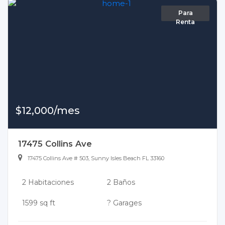
Para
Renta
$12,000/mes
17475 Collins Ave
17475 Collins Ave # 503, Sunny Isles Beach FL 33160
2 Habitaciones
2 Baños
1599 sq ft
? Garages