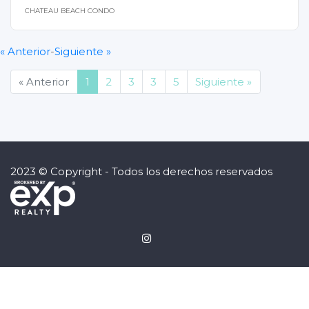
CHATEAU BEACH CONDO
« Anterior
-
Siguiente »
(current)
« Anterior
1
2
3
3
5
Siguiente »
2023 © Copyright - Todos los derechos reservados