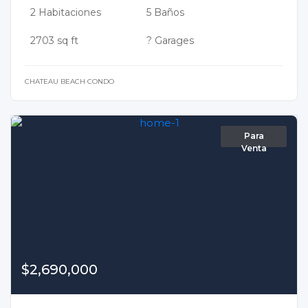
2 Habitaciones
5 Baños
2703 sq ft
? Garages
CHATEAU BEACH CONDO
Para
Venta
$2,690,000