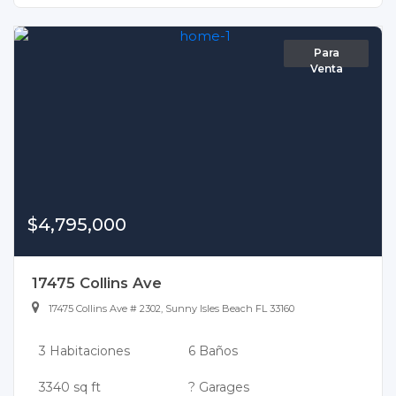
Para
Venta
$4,795,000
17475 Collins Ave
17475 Collins Ave # 2302, Sunny Isles Beach FL 33160
3 Habitaciones
6 Baños
3340 sq ft
? Garages