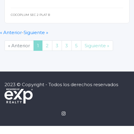
COCOPLUM SEC 2 PLAT B
« Anterior
-
Siguiente »
(current)
« Anterior
1
2
3
3
5
Siguiente »
2023 © Copyright - Todos los derechos reservados