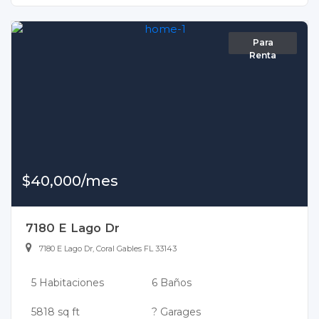
Para
Renta
$40,000/mes
7180 E Lago Dr
7180 E Lago Dr, Coral Gables FL 33143
5 Habitaciones
6 Baños
5818 sq ft
? Garages