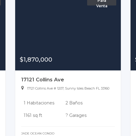
Para
Venta
$1,870,000
17121 Collins Ave
17121 Collins Ave # 1207, Sunny Isles Beach FL 33160
1 Habitaciones
2 Baños
1161 sq ft
? Garages
JADE OCEAN CONDO