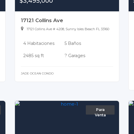
$3,495,000
17121 Collins Ave
17121 Collins Ave # 4208, Sunny Isles Beach FL 33160
4 Habitaciones
5 Baños
2485 sq ft
? Garages
JADE OCEAN CONDO
Para
Venta