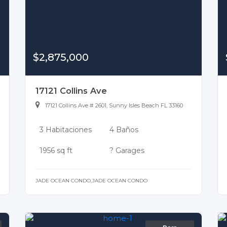
$2,875,000
17121 Collins Ave
17121 Collins Ave # 2601, Sunny Isles Beach FL 33160
3 Habitaciones
4 Baños
1956 sq ft
? Garages
JADE OCEAN CONDO,JADE OCEAN CONDO