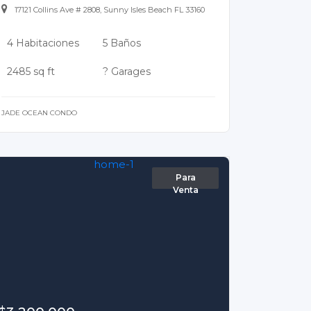
17121 Collins Ave # 2808, Sunny Isles Beach FL 33160
4 Habitaciones
5 Baños
2485 sq ft
? Garages
JADE OCEAN CONDO
Para
Venta