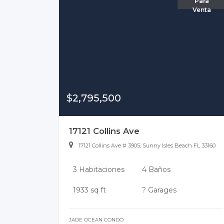
Para
Venta
$2,795,500
17121 Collins Ave
17121 Collins Ave # 3905, Sunny Isles Beach FL 33160
3 Habitaciones
4 Baños
1933 sq ft
? Garages
JADE OCEAN CONDO