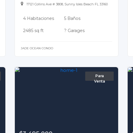
17121 Collins Ave # 3808, Sunny Isles Beach FL 33160
4 Habitaciones
5 Baños
2485 sq ft
? Garages
JADE OCEAN CONDO
Para
Venta