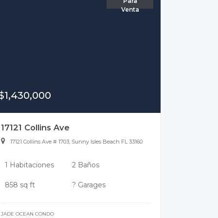
Para
Venta
$1,430,000
17121 Collins Ave
17121 Collins Ave # 1703, Sunny Isles Beach FL 33160
1 Habitaciones
2 Baños
858 sq ft
? Garages
JADE OCEAN CONDO