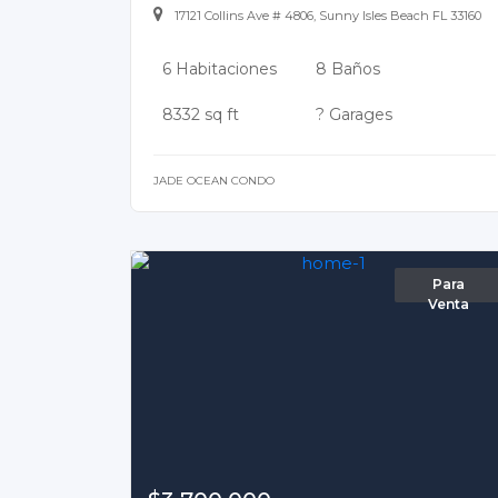
17121 Collins Ave # 4806, Sunny Isles Beach FL 33160
6 Habitaciones
8 Baños
8332 sq ft
? Garages
JADE OCEAN CONDO
Para
Venta