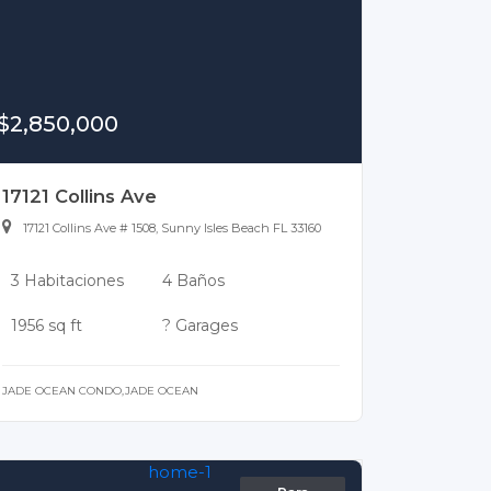
$2,850,000
17121 Collins Ave
17121 Collins Ave # 1508, Sunny Isles Beach FL 33160
3 Habitaciones
4 Baños
1956 sq ft
? Garages
JADE OCEAN CONDO,JADE OCEAN