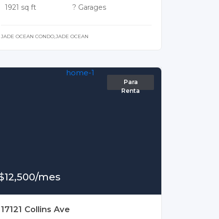
1921 sq ft
? Garages
JADE OCEAN CONDO,JADE OCEAN
Para
Renta
$12,500/mes
17121 Collins Ave