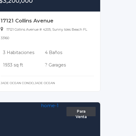
$3,200,000
17121 Collins Avenue
17121 Collins Avenue # 4205, Sunny Isles Beach FL
33160
3 Habitaciones
4 Baños
1933 sq ft
? Garages
JADE OCEAN CONDO,JADE OCEAN
Para
Venta