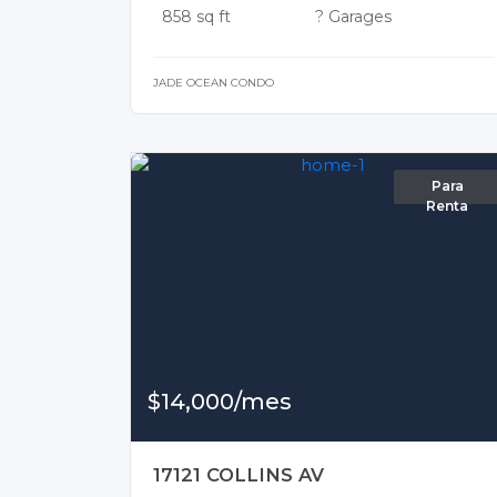
858 sq ft
? Garages
JADE OCEAN CONDO
Para
Renta
$14,000/mes
17121 COLLINS AV