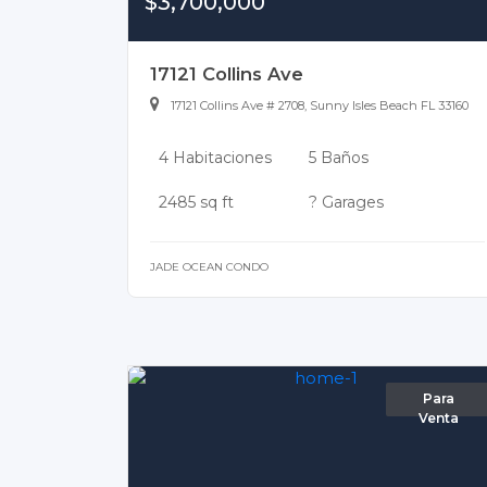
$3,700,000
17121 Collins Ave
17121 Collins Ave # 2708, Sunny Isles Beach FL 33160
4 Habitaciones
5 Baños
2485 sq ft
? Garages
JADE OCEAN CONDO
Para
Venta