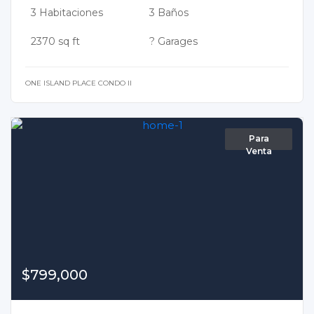
3 Habitaciones
3 Baños
2370 sq ft
? Garages
ONE ISLAND PLACE CONDO II
Para
Venta
$799,000