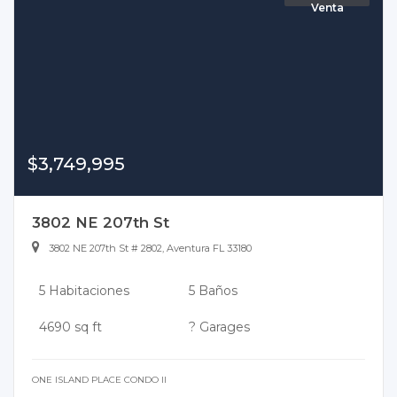
Venta
$3,749,995
3802 NE 207th St
3802 NE 207th St # 2802, Aventura FL 33180
5 Habitaciones
5 Baños
4690 sq ft
? Garages
ONE ISLAND PLACE CONDO II