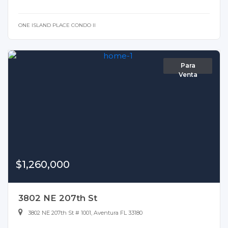
ONE ISLAND PLACE CONDO II
Para
Venta
$1,260,000
3802 NE 207th St
3802 NE 207th St # 1001, Aventura FL 33180