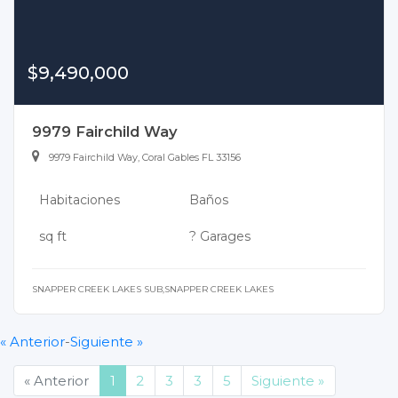
$9,490,000
9979 Fairchild Way
9979 Fairchild Way, Coral Gables FL 33156
Habitaciones
Baños
sq ft
? Garages
SNAPPER CREEK LAKES SUB,SNAPPER CREEK LAKES
« Anterior
-
Siguiente »
(current)
« Anterior
1
2
3
3
5
Siguiente »