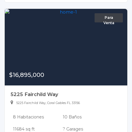
Para
Venta
$16,895,000
5225 Fairchild Way
5225 Fairchild Way, Coral Gables FL 33156
8 Habitaciones
10 Baños
11684 sq ft
? Garages