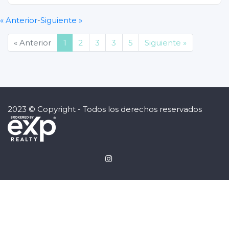
« Anterior
-
Siguiente »
(current)
« Anterior
1
2
3
3
5
Siguiente »
2023 © Copyright - Todos los derechos reservados